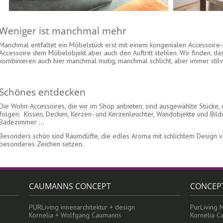
Weniger ist manchmal mehr
Manchmal entfaltet ein Möbelstück erst mit einem kongenialen Accessoire
Accessoire dem Möbelobjekt aber auch den Auftritt stehlen. Wir finden, da
kombinieren auch hier manchmal mutig, manchmal schlicht, aber immer stilv
Schönes entdecken
Die Wohn-Accessoires, die wir im Shop anbieten, sind ausgewählte Stücke,
folgen: Kissen, Decken, Kerzen- und Kerzenleuchter, Wandobjekte und Bild
Badezimmer …
Besonders schön sind Raumdüfte, die edles Aroma mit schlichtem Design 
besonderes Zeichen setzen.
CAUMANNS CONCEPT
CONCEP
PURLiving innenarchitektur + design
PurLiving 
Kornelia + Wolfgang Caumanns
Kornelia 